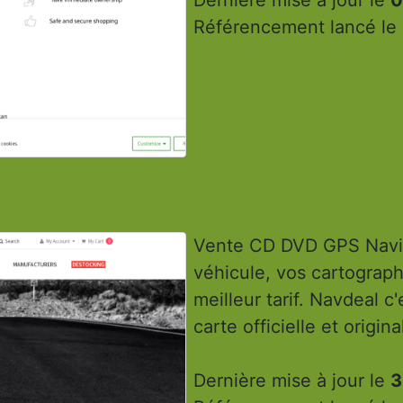
Référencement lancé le
Vente CD DVD GPS Navig
véhicule, vos cartograph
meilleur tarif. Navdeal c
carte officielle et origina
Dernière mise à jour le
3