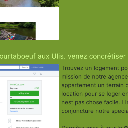
ourtaboeuf aux Ulis. venez concrétiser 
Trouvez un logement pour
mission de notre agence
appartement un terrain 
location pour se loger e
nest pas chose facile. L
conjoncture notre specia
Dernière mise à jour le
0