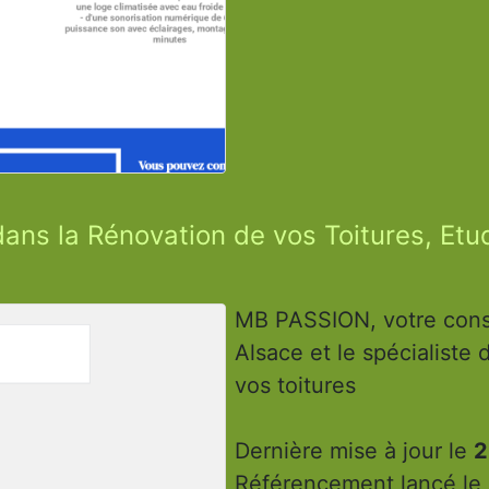
ans la Rénovation de vos Toitures, Et
MB PASSION, votre cons
Alsace et le spécialiste d
vos toitures
Dernière mise à jour le
2
Référencement lancé le