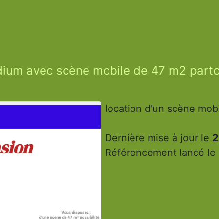
ium avec scène mobile de 47 m2 parto
location d'un scène mob
Dernière mise à jour le
2
Référencement lancé le