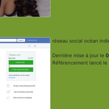
réseau social océan ind
Dernière mise à jour le
0
Référencement lancé le