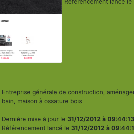
Référencement lancé le
Entreprise générale de construction, aménageme
bain, maison à ossature bois
Dernière mise à jour le
31/12/2012 à 09:44:1
Référencement lancé le
31/12/2012 à 09:44: