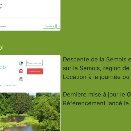
ol
Descente de la Semois 
sur la Semois, région de
Location à la journée ou 
Dernière mise à jour le
0
Référencement lancé le