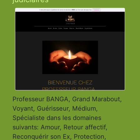
Professeur BANGA, Grand Marabout,
Voyant, Guérisseur, Médium,
Spécialiste dans les domaines
suivants: Amour, Retour affectif,
Reconquérir son Ex, Protection,