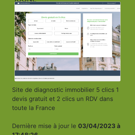
Site de diagnostic immobilier 5 clics 1
devis gratuit et 2 clics un RDV dans
toute la France
Dernière mise à jour le
03/04/2023 à
17:48:26