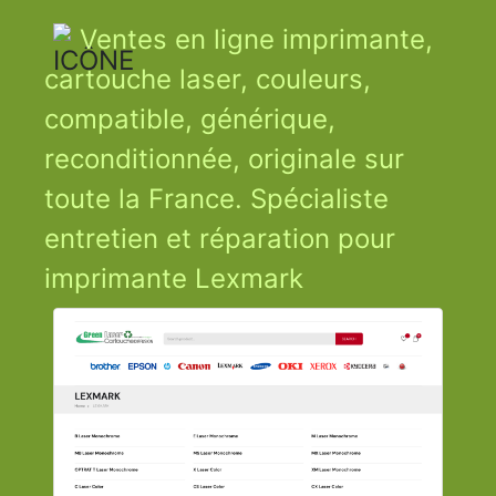
Ventes en ligne imprimante,
cartouche laser, couleurs,
compatible, générique,
reconditionnée, originale sur
toute la France. Spécialiste
entretien et réparation pour
imprimante Lexmark