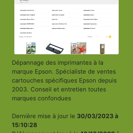
Dépannage des imprimantes à la
marque Epson. Spécialiste de ventes
cartouches spécifiques Epson depuis
2003. Conseil et entretien toutes
marques confondues
Dernière mise à jour le
30/03/2023 à
15:10:28