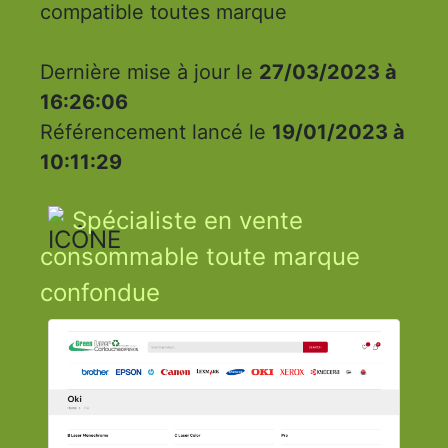
compatible toutes marque
Dernière mise à jour le
27/03/2023 à
16:26:06
Référencement lancé le
19/01/2023 à
10:11:29
Spécialiste en vente
consommable toute marque
confondue