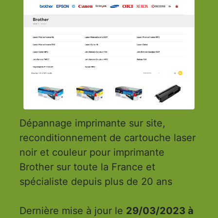
Dépannage imprimante sur site,
reconditionnement de cartouche laser
noir et couleur pour imprimante
Brother sur toute la France et
spécialiste depuis plus de 20 ans
Dernière mise à jour le
29/03/2023 à