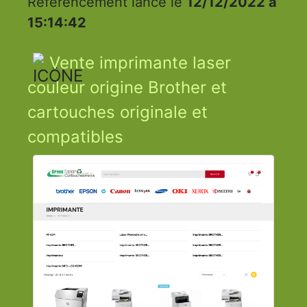
Référencement lancé le
12/12/2022 à
15:14:42
Vente imprimante laser
couleur origine Brother et
cartouches originale et
compatibles