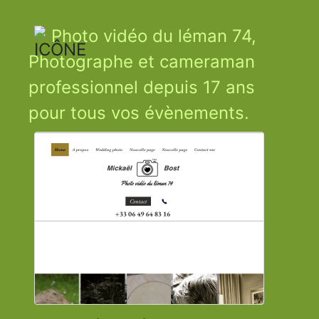
Photo vidéo du léman 74,
Photographe et cameraman
professionnel depuis 17 ans
pour tous vos évènements.