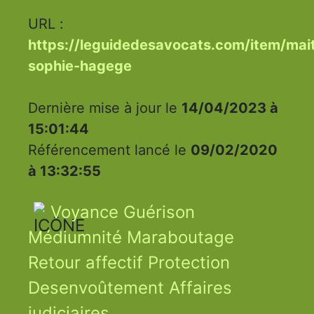
URL :
https://leguidedesavocats.com/item/mait
sophie-hagege
Dernière mise à jour le
14/04/2023 à
15:01:44
Référencement lancé le
09/02/2020
à 13:32:55
Voyance Guérison
Médiumnité Maraboutage
Retour affectif Protection
Desenvoûtement Affaires
judiciaires