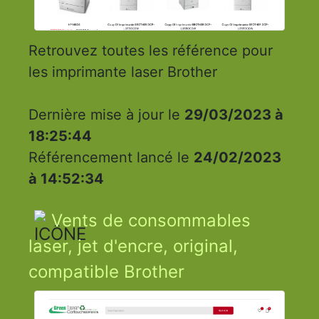
Retrouvez toutes les référence pour
les imprimante laser Brother
Dernière mise à jour le
29/03/2023 à
18:25:44
Référencement lancé le
24/02/2023
à 14:52:34
Vents de consommables
laser, jet d'encre, original,
compatible Brother