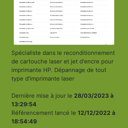
Spécialiste dans le reconditionnement
de cartouche laser et jet d'encre pour
imprimante HP. Dépannage de tout
type d'imprimante laser
Dernière mise à jour le
28/03/2023 à
13:29:54
Référencement lancé le
12/12/2022 à
18:54:49