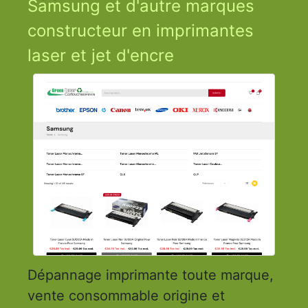
Samsung et d'autre marques
constructeur en imprimantes
laser et jet d'encre
Dépannage imprimante toute marque,
vente consommable origine et