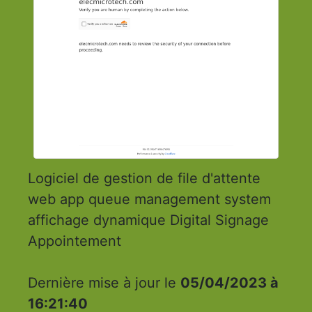
Logiciel de gestion de file d'attente
web app queue management system
affichage dynamique Digital Signage
Appointement
Dernière mise à jour le
05/04/2023 à
16:21:40