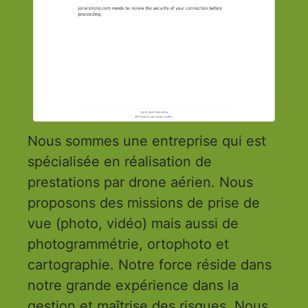
Nous sommes une entreprise qui est
spécialisée en réalisation de
prestations par drone aérien. Nous
proposons des missions de prise de
vue (photo, vidéo) mais aussi de
photogrammétrie, ortophoto et
cartographie. Notre force réside dans
notre grande expérience dans la
gestion et maîtrise des risques. Nous