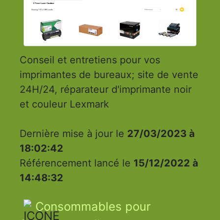
Conseil et entretiens pour vos
imprimantes de bureaux; site de vente
24H/24, réparateur d'imprimante noir
et couleur Lexmark
Dernière mise à jour le
27/03/2023 à
18:02:42
Référencement lancé le
15/12/2022 à
14:48:32
Consommables pour