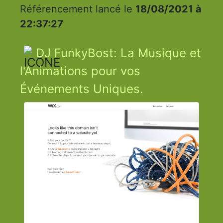
Référencement lancé le
18/08/2021 à
22:37:27
DJ FunkyBost: La Musique et
l'Animations pour vos
Événements Uniques.