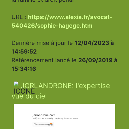
URL :
https://www.alexia.fr/avocat-
540426/sophie-hagege.htm
Dernière mise à jour le
12/04/2023 à
14:59:52
Référencement lancé le
26/09/2019 à
15:34:16
JORLANDRONE: l'expertise
vue du ciel