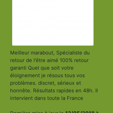
Meilleur marabout, Spécialiste du
retour de l'être aimé 100% retour
garanti Quel que soit votre
éloignement je résous tous vos
problèmes. discret, sérieux et
honnête. Résultats rapides en 48h. Il
intervient dans toute la France