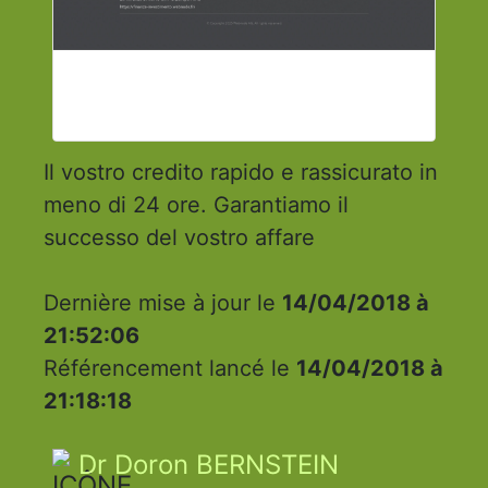
Il vostro credito rapido e rassicurato in
meno di 24 ore. Garantiamo il
successo del vostro affare
Dernière mise à jour le
14/04/2018 à
21:52:06
Référencement lancé le
14/04/2018 à
21:18:18
Dr Doron BERNSTEIN