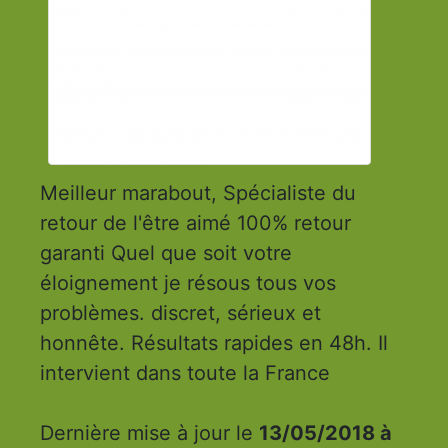
Meilleur marabout, Spécialiste du
retour de l'être aimé 100% retour
garanti Quel que soit votre
éloignement je résous tous vos
problèmes. discret, sérieux et
honnête. Résultats rapides en 48h. Il
intervient dans toute la France
Dernière mise à jour le
13/05/2018 à