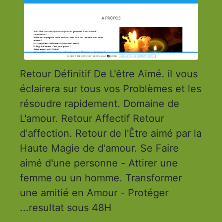
Retour Définitif De L'être Aimé. il vous
éclairera sur tous vos Problèmes et les
résoudre rapidement. Domaine de
L'amour. Retour Affectif Retour
d'affection. Retour de l'Être aimé par la
Haute Magie de d'amour. Se Faire
aimé d'une personne - Attirer une
femme ou un homme. Transformer
une amitié en Amour - Protéger
...resultat sous 48H