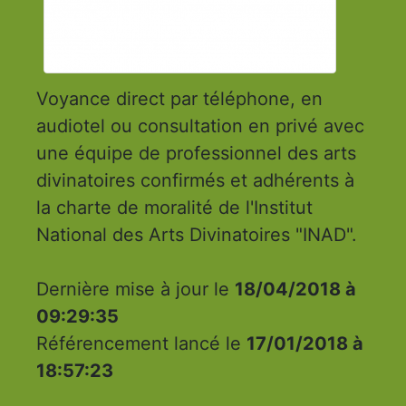
Voyance direct par téléphone, en
audiotel ou consultation en privé avec
une équipe de professionnel des arts
divinatoires confirmés et adhérents à
la charte de moralité de l'Institut
National des Arts Divinatoires "INAD".
Dernière mise à jour le
18/04/2018 à
09:29:35
Référencement lancé le
17/01/2018 à
18:57:23