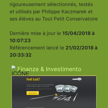
rigoureusement sélectionnés, testés
et utilisés par Philippe Kaczmarek et
ses élèves au Tout Petit Conservatoire
Dernière mise à jour le
15/04/2018 à
10:07:23
Référencement lancé le
21/02/2018 à
20:33:32
Finanze & Investimento