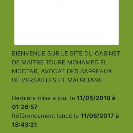
BIENVENUE SUR LE SITE DU CABINET
DE MAÎTRE TOURE MOHAMED EL
MOCTAR, AVOCAT DES BARREAUX
DE VERSAILLES ET MAURITANIE.
Dernière mise à jour le
11/05/2018 à
01:26:57
Référencement lancé le
11/06/2017 à
18:43:21