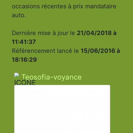
occasions récentes à prix mandataire
auto.
Dernière mise à jour le
21/04/2018 à
11:41:37
Référencement lancé le
15/06/2016 à
18:16:29
Teosofia-voyance