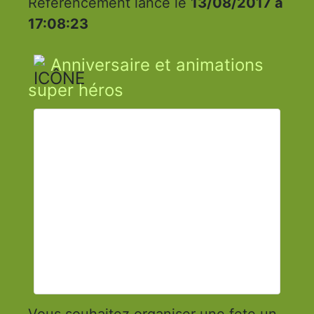
Référencement lancé le
13/08/2017 à
17:08:23
Anniversaire et animations
super héros
Vous souhaitez organiser une fete.un