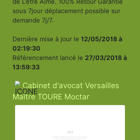
de L'être Aimé. 100% Retour Garantie
sous 7jour déplacement possible sur
demande 7j/7.
Dernière mise à jour le
12/05/2018 à
02:19:30
Référencement lancé le
27/03/2018 à
13:59:33
Cabinet d'avocat Versailles
Maître TOURE Moctar