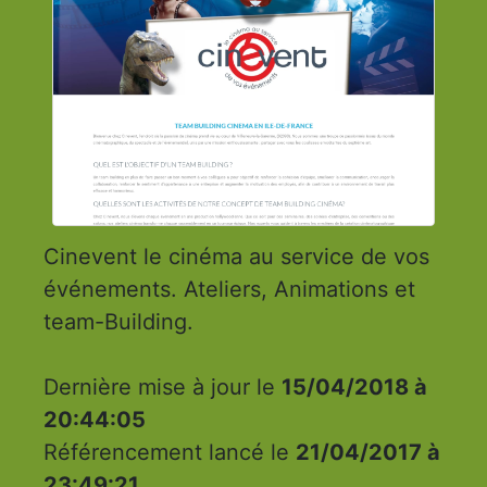
Cinevent le cinéma au service de vos
événements. Ateliers, Animations et
team-Building.
Dernière mise à jour le
15/04/2018 à
20:44:05
Référencement lancé le
21/04/2017 à
23:49:21