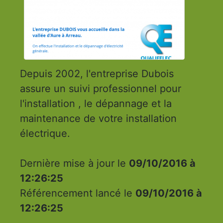
Depuis 2002, l'entreprise Dubois
assure un suivi professionnel pour
l'installation , le dépannage et la
maintenance de votre installation
électrique.
Dernière mise à jour le
09/10/2016 à
12:26:25
Référencement lancé le
09/10/2016 à
12:26:25