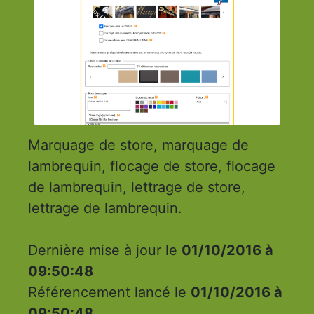
Marquage de store, marquage de
lambrequin, flocage de store, flocage
de lambrequin, lettrage de store,
lettrage de lambrequin.
Dernière mise à jour le
01/10/2016 à
09:50:48
Référencement lancé le
01/10/2016 à
09:50:48