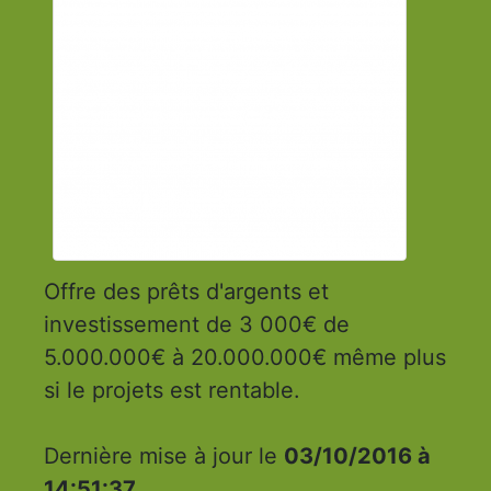
Offre des prêts d'argents et
investissement de 3 000€ de
5.000.000€ à 20.000.000€ même plus
si le projets est rentable.
Dernière mise à jour le
03/10/2016 à
14:51:37