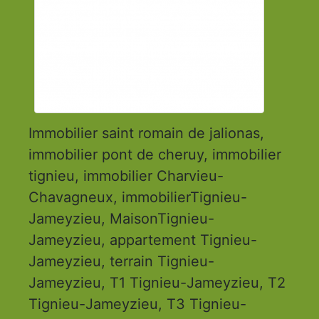
Immobilier saint romain de jalionas,
immobilier pont de cheruy, immobilier
tignieu, immobilier Charvieu-
Chavagneux, immobilierTignieu-
Jameyzieu, MaisonTignieu-
Jameyzieu, appartement Tignieu-
Jameyzieu, terrain Tignieu-
Jameyzieu, T1 Tignieu-Jameyzieu, T2
Tignieu-Jameyzieu, T3 Tignieu-