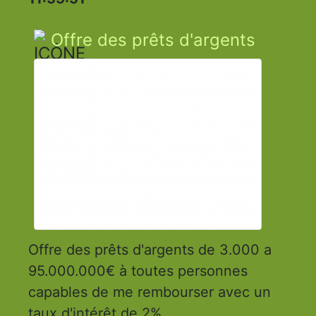
Offre des prêts d'argents
Offre des prêts d'argents de 3.000 a
95.000.000€ à toutes personnes
capables de me rembourser avec un
taux d'intérêt de 2%