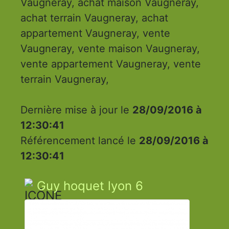
Vaugneray, achat maison Vaugneray,
achat terrain Vaugneray, achat
appartement Vaugneray, vente
Vaugneray, vente maison Vaugneray,
vente appartement Vaugneray, vente
terrain Vaugneray,
Dernière mise à jour le
28/09/2016 à
12:30:41
Référencement lancé le
28/09/2016 à
12:30:41
Guy hoquet lyon 6