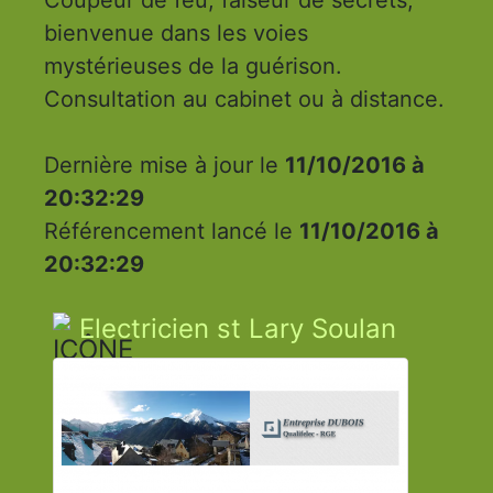
Coupeur de feu, faiseur de secrets,
bienvenue dans les voies
mystérieuses de la guérison.
Consultation au cabinet ou à distance.
Dernière mise à jour le
11/10/2016 à
20:32:29
Référencement lancé le
11/10/2016 à
20:32:29
Electricien st Lary Soulan