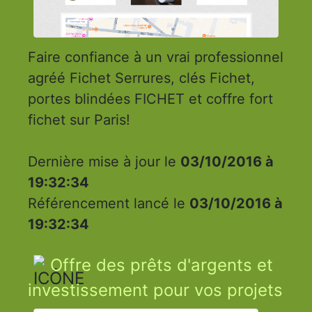
Faire confiance à un vrai professionnel
agréé Fichet Serrures, clés Fichet,
portes blindées FICHET et coffre fort
fichet sur Paris!
Dernière mise à jour le
03/10/2016 à
19:32:34
Référencement lancé le
03/10/2016 à
19:32:34
Offre des prêts d'argents et
investissement pour vos projets