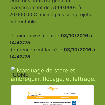
Offre des prêts d'argents et
investissement de 5.000.000€ à
20.000.000€ même plus si le projets
est rentable.
Dernière mise à jour le
03/10/2016 à
14:43:25
Référencement lancé le
03/10/2016 à
14:43:25
Marquage de store et
lambrequin, flocage, et lettrage.