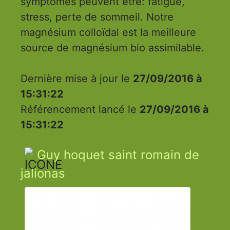
symptômes peuvent être: fatigue,
stress, perte de sommeil. Notre
magnésium colloïdal est la meilleure
source de magnésium bio assimilable.
Dernière mise à jour le
27/09/2016 à
15:31:22
Référencement lancé le
27/09/2016 à
15:31:22
Guy hoquet saint romain de
jalionas