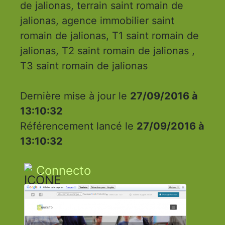
de jalionas, terrain saint romain de
jalionas, agence immobilier saint
romain de jalionas, T1 saint romain de
jalionas, T2 saint romain de jalionas ,
T3 saint romain de jalionas
Dernière mise à jour le
27/09/2016 à
13:10:32
Référencement lancé le
27/09/2016 à
13:10:32
Connecto