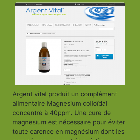
Argent vital produit un complément
alimentaire Magnesium colloïdal
concentré à 40ppm. Une cure de
magnesium est nécessaire pour éviter
toute carence en magnésium dont les