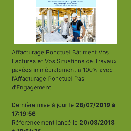
Affacturage Ponctuel Bâtiment Vos
Factures et Vos Situations de Travaux
payées immédiatement à 100% avec
l'Affacturage Ponctuel Pas
d'Engagement
Dernière mise à jour le
28/07/2019 à
17:19:56
Référencement lancé le
20/08/2018