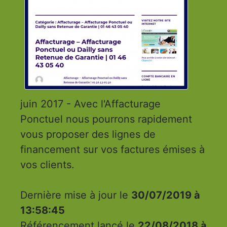
juin 2017 - Avec l'Affacturage
Ponctuel nous pourrons rapidement
vous proposer des lignes de
financement sur vos factures émises à
vos clients.
Dernière mise à jour le
30/07/2019 à
13:58:45
Référencement lancé le
22/08/2018 à