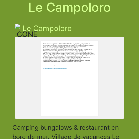
Le Campoloro
Le Campoloro
Camping bungalows & restaurant en
bord de mer. Village de vacances Le