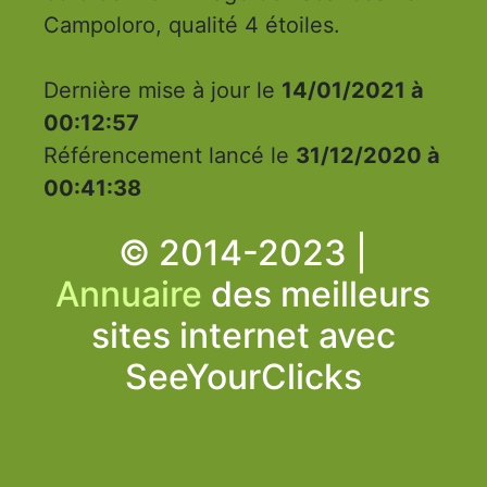
Campoloro, qualité 4 étoiles.
Dernière mise à jour le
14/01/2021 à
00:12:57
Référencement lancé le
31/12/2020 à
00:41:38
© 2014-2023 |
Annuaire
des meilleurs
sites internet avec
SeeYourClicks