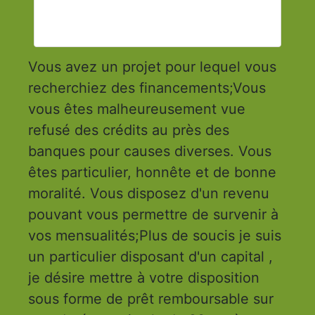
Vous avez un projet pour lequel vous
recherchiez des financements;Vous
vous êtes malheureusement vue
refusé des crédits au près des
banques pour causes diverses. Vous
êtes particulier, honnête et de bonne
moralité. Vous disposez d'un revenu
pouvant vous permettre de survenir à
vos mensualités;Plus de soucis je suis
un particulier disposant d'un capital ,
je désire mettre à votre disposition
sous forme de prêt remboursable sur