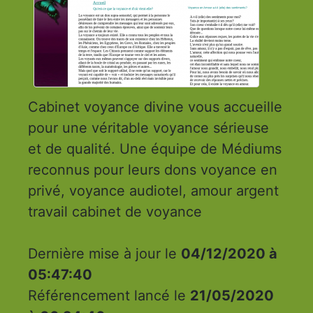
Cabinet voyance divine vous accueille
pour une véritable voyance sérieuse
et de qualité. Une équipe de Médiums
reconnus pour leurs dons voyance en
privé, voyance audiotel, amour argent
travail cabinet de voyance
Dernière mise à jour le
04/12/2020 à
05:47:40
Référencement lancé le
21/05/2020