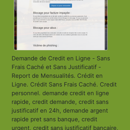
Demande de Credit en Ligne - Sans
Frais Caché et Sans Justificatif -
Report de Mensualités. Crédit en
Ligne. Crédit Sans Frais Caché. Credit
personnel. demande credit en ligne
rapide, credit demande, credit sans
justificatif en 24h, demande argent
rapide pret sans banque, credit
urgent, credit sans justificatif bancaire,