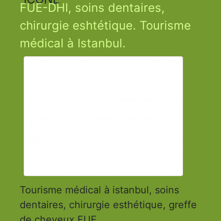
FUE-DHI, soins dentaires,
chirurgie eshtétique. Tourisme
médical à Istanbul.
Tourisme médical à istanbul, soins
dentaires, chirurgie esthétique, greffe
de cheveux FUE...