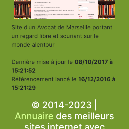
Site d'un Avocat de Marseille portant
un regard libre et souriant sur le
monde alentour
Dernière mise à jour le
08/10/2017 à
15:21:52
Référencement lancé le
16/12/2016 à
15:21:29
© 2014-2023 |
Annuaire
des meilleurs
sites internet avec