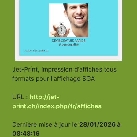
Jet-Print, impression d'affiches tous
formats pour l'affichage SGA
URL :
http://jet-
print.ch/index.php/fr/affiches
Dernière mise à jour le
28/01/2026 à
08:48:16