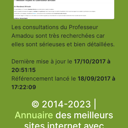
Les consultations du Professeur
Amadou sont très recherchées car
elles sont sérieuses et bien détaillées.
Dernière mise à jour le
17/10/2017 à
20:51:15
Référencement lancé le
18/09/2017 à
17:22:09
© 2014-2023 |
Annuaire
des meilleurs
sites internet avec