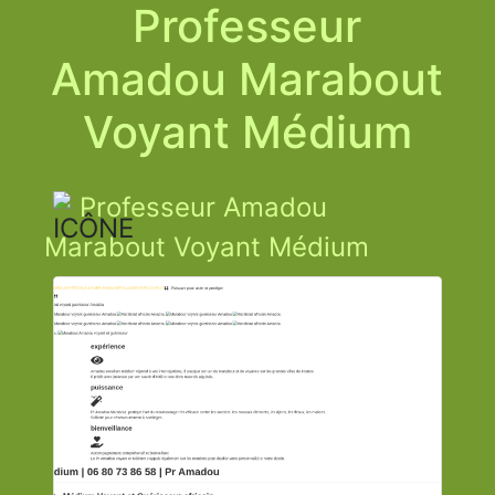
Professeur
Amadou Marabout
Voyant Médium
Professeur Amadou
Marabout Voyant Médium