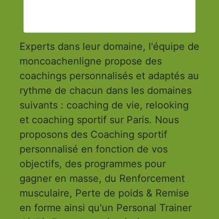
Experts dans leur domaine, l'équipe de
moncoachenligne propose des
coachings personnalisés et adaptés au
rythme de chacun dans les domaines
suivants : coaching de vie, relooking
et coaching sportif sur Paris. Nous
proposons des Coaching sportif
personnalisé en fonction de vos
objectifs, des programmes pour
gagner en masse, du Renforcement
musculaire, Perte de poids & Remise
en forme ainsi qu'un Personal Trainer