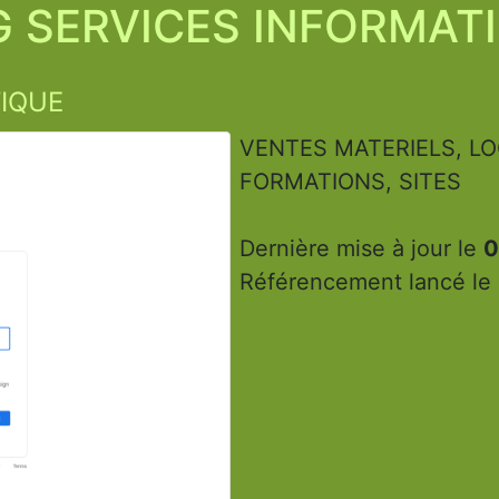
 SERVICES INFORMAT
IQUE
VENTES MATERIELS, LO
FORMATIONS, SITES
Dernière mise à jour le
0
Référencement lancé le