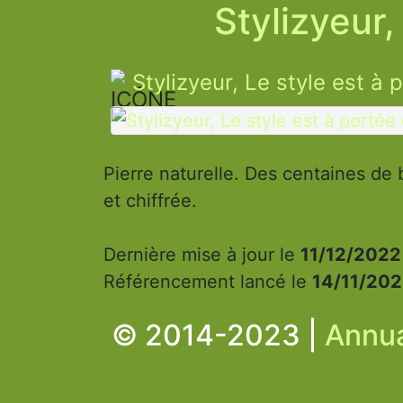
Stylizyeur,
Stylizyeur, Le style est à
Pierre naturelle. Des centaines de
et chiffrée.
Dernière mise à jour le
11/12/2022 
Référencement lancé le
14/11/202
© 2014-2023 |
Annua