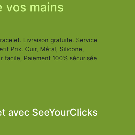
de vos mains
racelet. Livraison gratuite. Service
tit Prix. Cuir, Métal, Silicone,
ur facile, Paiement 100% sécurisée
et avec
SeeYourClicks