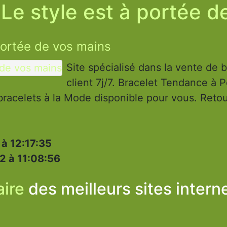
 Le style est à portée 
 portée de vos mains
Site spécialisé dans la vente de b
client 7j/7. Bracelet Tendance à Pe
 bracelets à la Mode disponible pour vous. Reto
à 12:17:35
2 à 11:08:56
ire
des meilleurs sites intern