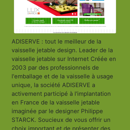
ADISERVE : tout le meilleur de la
vaisselle jetable design. Leader de la
vaisselle jetable sur Internet Créée en
2003 par des professionnels de
l'emballage et de la vaisselle à usage
unique, la société ADISERVE a
activement participé à l'implantation
en France de la vaisselle jetable
imaginée par le designer Philippe
STARCK. Soucieux de vous offrir un
choix important et de présenter des