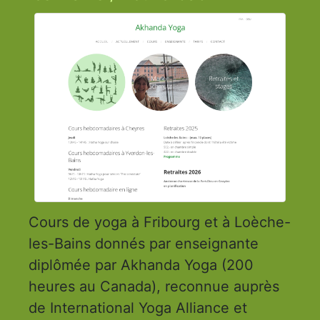
Cours de yoga à Fribourg et à Loèche-
les-Bains donnés par enseignante
diplômée par Akhanda Yoga (200
heures au Canada), reconnue auprès
de International Yoga Alliance et