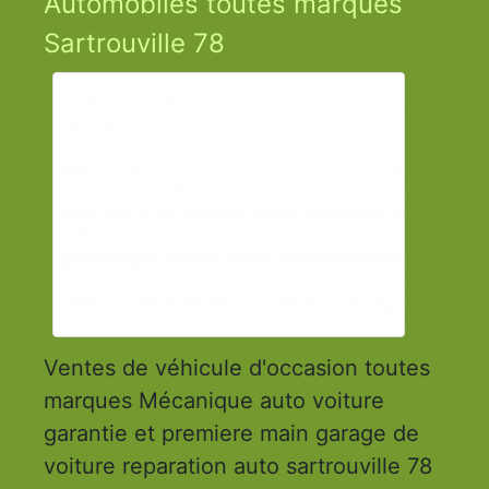
Automobiles toutes marques
Sartrouville 78
Ventes de véhicule d'occasion toutes
marques Mécanique auto voiture
garantie et premiere main garage de
voiture reparation auto sartrouville 78