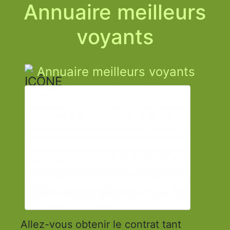
Annuaire meilleurs
voyants
Annuaire meilleurs voyants
Allez-vous obtenir le contrat tant