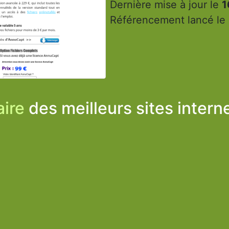
Dernière mise à jour le
1
Référencement lancé le
ire
des meilleurs sites intern