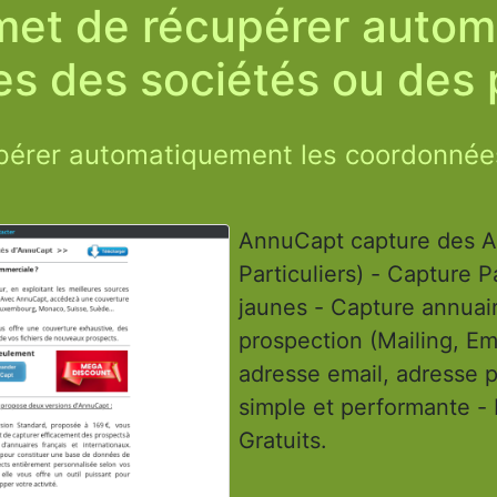
et de récupérer autom
 des sociétés ou des p
érer automatiquement les coordonnées
AnnuCapt capture des An
Particuliers) - Capture 
jaunes - Capture annuaire - Captu
prospection (Mailing, Ema
adresse email, adresse 
simple et performante - 
Gratuits.