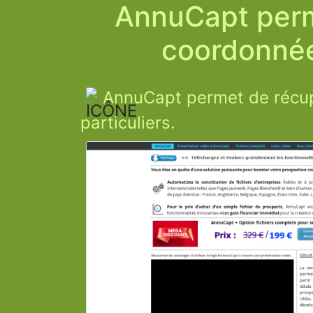
AnnuCapt perm
coordonnées
AnnuCapt permet de récup
particuliers.