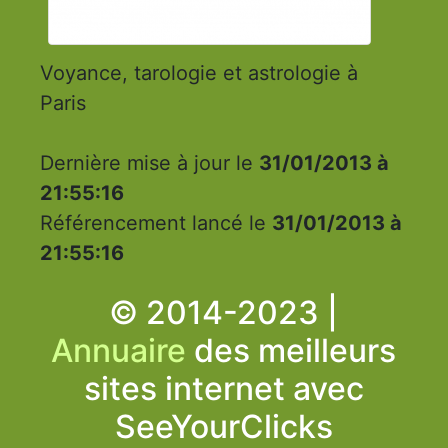
Voyance, tarologie et astrologie à
Paris
Dernière mise à jour le
31/01/2013 à
21:55:16
Référencement lancé le
31/01/2013 à
21:55:16
© 2014-2023 |
Annuaire
des meilleurs
sites internet avec
SeeYourClicks