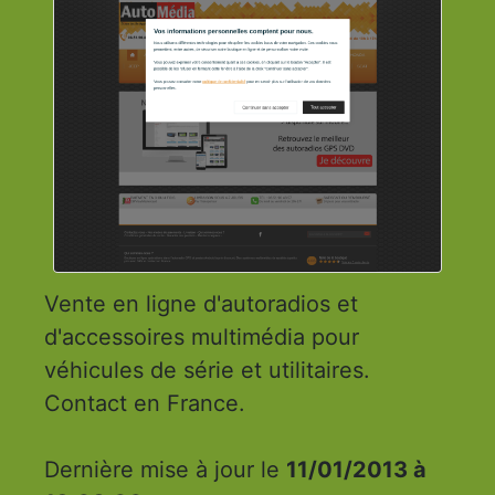
Vente en ligne d'autoradios et
d'accessoires multimédia pour
véhicules de série et utilitaires.
Contact en France.
Dernière mise à jour le
11/01/2013 à