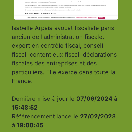
Isabelle Arpaia avocat fiscaliste paris
ancien de l'administration fiscale,
expert en contrôle fiscal, conseil
fiscal, contentieux fiscal, déclarations
fiscales des entreprises et des
particuliers. Elle exerce dans toute la
France.
Dernière mise à jour le
07/06/2024 à
15:48:52
Référencement lancé le
27/02/2023
à 18:00:45