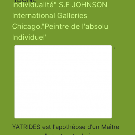
Individualité" S.E JOHNSON
International Galleries
Chicago."Peintre de l'absolu
Individuel"
"
YATRIDES est l'apothéose d'un Maître