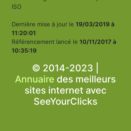
ISO
Dernière mise à jour le
19/03/2019 à
11:20:01
Référencement lancé le
10/11/2017 à
10:35:19
© 2014-2023 |
Annuaire
des meilleurs
sites internet avec
SeeYourClicks