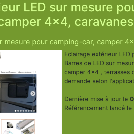
rieur LED sur mesure po
camper 4x4, caravanes
ur mesure pour camping-car, camper 4x
Eclairage extérieur LED 
Barres de LED sur mesur
camper 4x4 , terrasses d
demande selon l'applicat
Dernière mise à jour le
0
Référencement lancé le