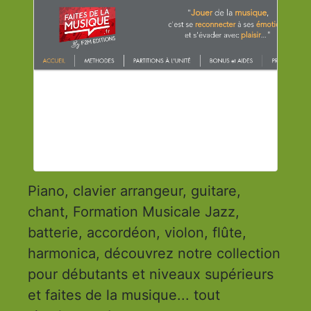
Piano, clavier arrangeur, guitare,
chant, Formation Musicale Jazz,
batterie, accordéon, violon, flûte,
harmonica, découvrez notre collection
pour débutants et niveaux supérieurs
et faites de la musique... tout