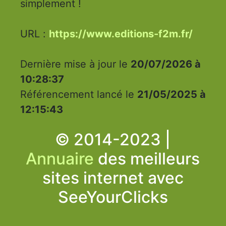
simplement !
URL :
https://www.editions-f2m.fr/
Dernière mise à jour le
20/07/2026 à
10:28:37
Référencement lancé le
21/05/2025 à
12:15:43
© 2014-2023 |
Annuaire
des meilleurs
sites internet avec
SeeYourClicks