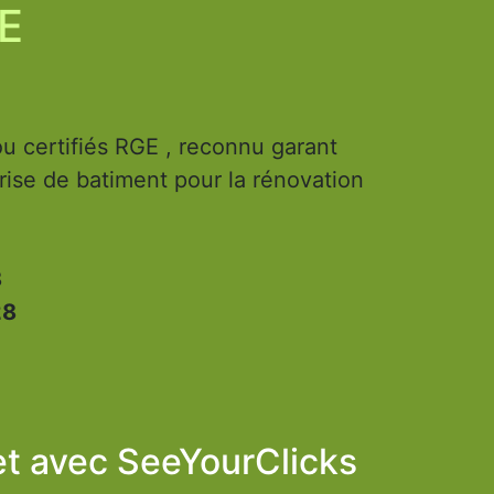
GE
ou certifiés RGE , reconnu garant
rise de batiment pour la rénovation
8
28
et avec
SeeYourClicks