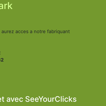
ark
aurez acces a notre fabriquant
2
32
et avec
SeeYourClicks