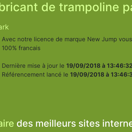
bricant de trampoline p
ark
Avec notre licence de marque New Jump vous 
100% francais
Dernière mise à jour le
19/09/2018 à 13:46:3
Référencement lancé le
19/09/2018 à 13:46:
ire
des meilleurs sites intern