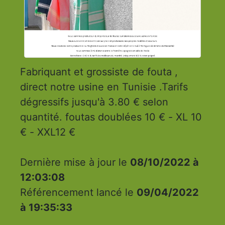
Fabriquant et grossiste de fouta ,
direct notre usine en Tunisie .Tarifs
dégressifs jusqu'à 3.80 € selon
quantité. foutas doublées 10 € - XL 10
€ - XXL12 €
Dernière mise à jour le
08/10/2022 à
12:03:08
Référencement lancé le
09/04/2022
à 19:35:33