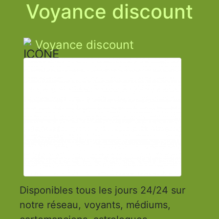
Voyance discount
Voyance discount
Disponibles tous les jours 24/24 sur
notre réseau, voyants, médiums,