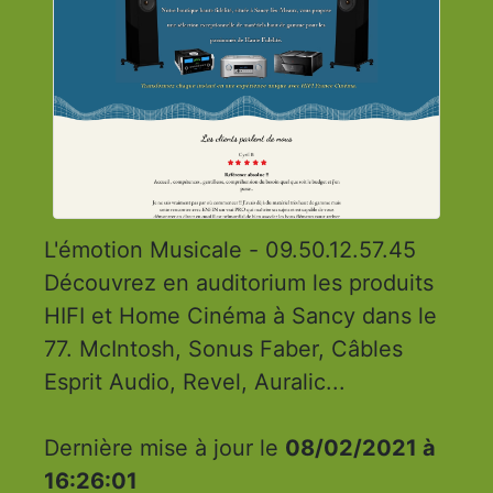
L'émotion Musicale - 09.50.12.57.45
Découvrez en auditorium les produits
HIFI et Home Cinéma à Sancy dans le
77. McIntosh, Sonus Faber, Câbles
Esprit Audio, Revel, Auralic...
Dernière mise à jour le
08/02/2021 à
16:26:01