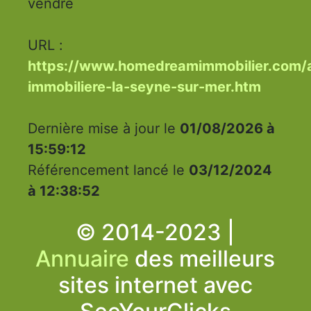
vendre
URL :
https://www.homedreamimmobilier.com/a
immobiliere-la-seyne-sur-mer.htm
Dernière mise à jour le
01/08/2026 à
15:59:12
Référencement lancé le
03/12/2024
à 12:38:52
© 2014-2023 |
Annuaire
des meilleurs
sites internet avec