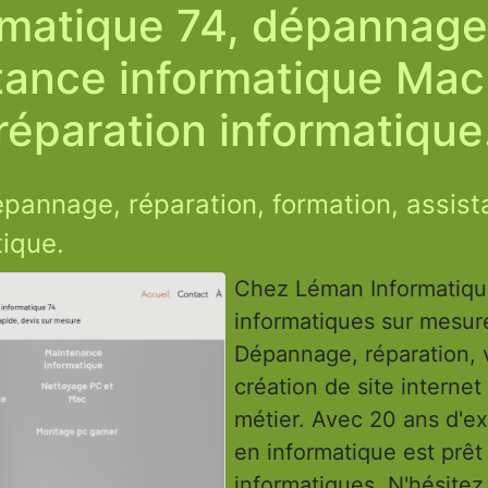
matique 74, dépannage,
tance informatique Mac 
réparation informatique
pannage, réparation, formation, assist
tique.
Chez Léman Informatique
informatiques sur mesure
Dépannage, réparation, 
création de site interne
métier. Avec 20 ans d'ex
en informatique est prê
informatiques. N'hésitez