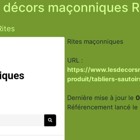
 décors maçonniques R
ites
Rites maçonniques
URL :
https://www.lesdecors
produit/tabliers-sautoi
Dernière mise à jour le
0
Référencement lancé le