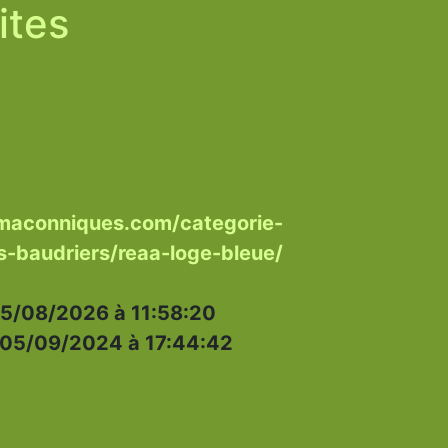
ites
maconniques.com/categorie-
rs-baudriers/reaa-loge-bleue/
5/08/2026 à 11:58:20
05/09/2024 à 17:44:42