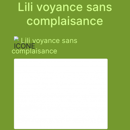
Lili voyance sans
complaisance
Lili voyance sans
complaisance