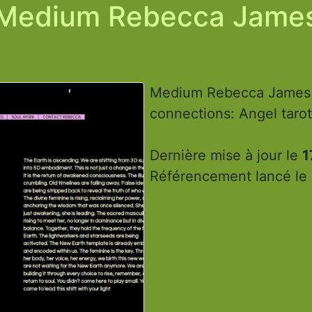
Medium Rebecca Jame
Medium Rebecca James P
connections: Angel tarot
Dernière mise à jour le
1
Référencement lancé le