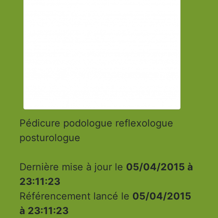
Pédicure podologue reflexologue
posturologue
Dernière mise à jour le
05/04/2015 à
23:11:23
Référencement lancé le
05/04/2015
à 23:11:23