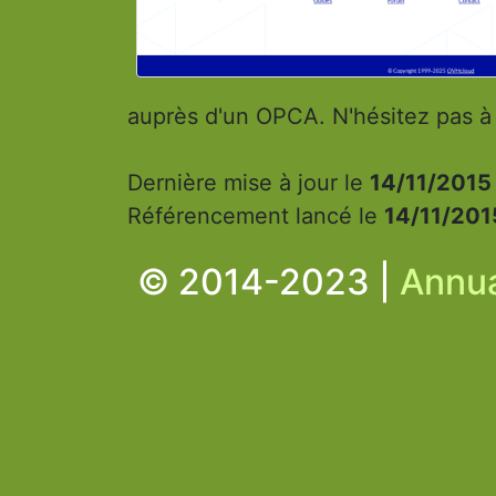
auprès d'un OPCA. N'hésitez pas à
Dernière mise à jour le
14/11/2015
Référencement lancé le
14/11/201
© 2014-2023 |
Annua