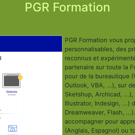
PGR Formation
PGR Formation vous pro
personnalisables, des pri
reconnus et expérimenté
partenaire sur toute la 
pour de la bureautique 
Outlook, VBA, ...), sur 
Sketshup, Archicad, ...),
Illustrator, Indesign, ...
Dreamweaver, Flash, ...
accompagner pour appre
(Anglais, Espagnol) ou t