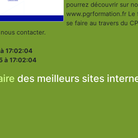
pourrez découvrir sur not
www.pgrformation.fr Le 
se faire au travers du C
 nous contacter.
 à 17:02:04
5 à 17:02:04
ire
des meilleurs sites intern