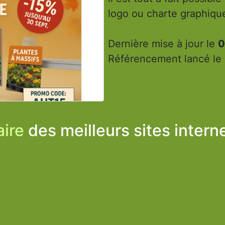
logo ou charte graphiqu
Dernière mise à jour le
0
Référencement lancé le
ire
des meilleurs sites intern