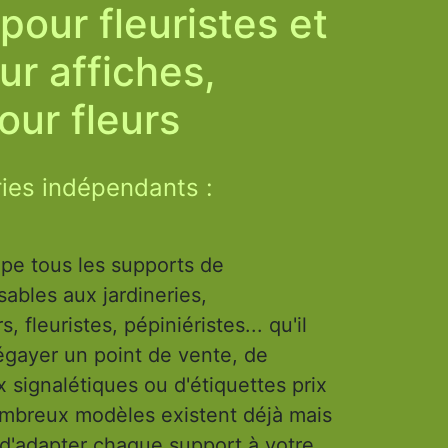
our fleuristes et
ur affiches,
our fleurs
ries indépendants :
upe tous les supports de
ables aux jardineries,
, fleuristes, pépiniéristes... qu'il
 égayer un point de vente, de
signalétiques ou d'étiquettes prix
nombreux modèles existent déjà mais
le d'adapter chaque support à votre