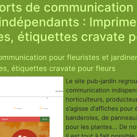
ports de communication p
 indépendants : Imprime
s, étiquettes cravate p
ommunication pour fleuristes et jardine
s, étiquettes cravate pour fleurs
Le site pub-jardin regro
communication indispens
horticulteurs, producteurs
s'agisse d'affiches pour
banderoles, de panneaux 
pour les plantes... De 
il est tout à fait possib