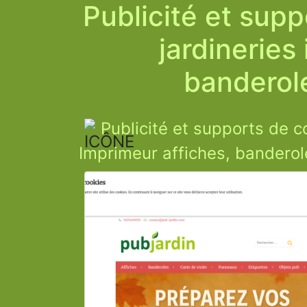
Publicité et sup
jardineries
banderole
Publicité et supports de c
Imprimeur affiches, banderole