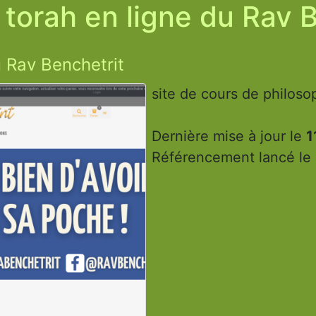
torah en ligne du Rav 
u Rav Benchetrit
site de cours de philoso
Dernière mise à jour le
1
Référencement lancé le