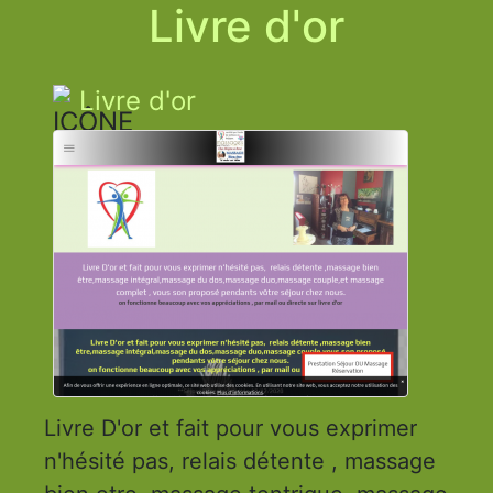
Livre d'or
Livre d'or
Livre D'or et fait pour vous exprimer
n'hésité pas, relais détente , massage