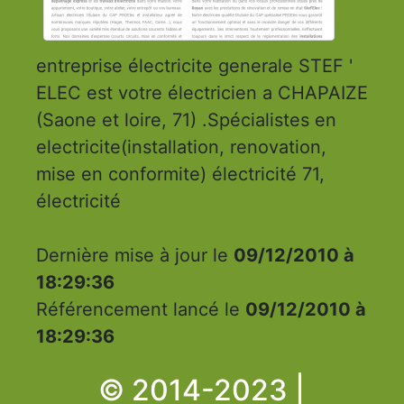
entreprise électricite generale STEF '
ELEC est votre électricien a CHAPAIZE
(Saone et loire, 71) .Spécialistes en
electricite(installation, renovation,
mise en conformite) électricité 71,
électricité
Dernière mise à jour le
09/12/2010 à
18:29:36
Référencement lancé le
09/12/2010 à
18:29:36
© 2014-2023 |