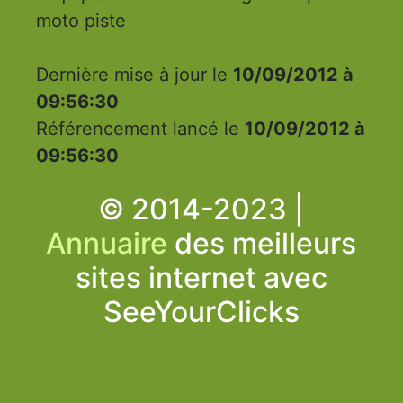
moto piste
Dernière mise à jour le
10/09/2012 à
09:56:30
Référencement lancé le
10/09/2012 à
09:56:30
© 2014-2023 |
Annuaire
des meilleurs
sites internet avec
SeeYourClicks