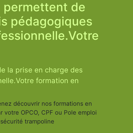
F permettent de
ais pédagogiques
fessionnelle.Votre
e la prise en charge des
nelle.Votre formation en
nez découvrir nos formations en
par votre OPCO, CPF ou Pole emploi
 sécurité trampoline