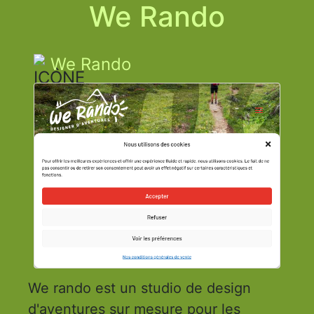
We Rando
We Rando
We rando est un studio de design
d'aventures sur mesure pour les