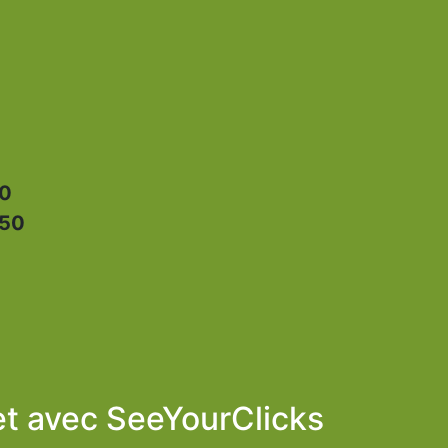
50
:50
et avec
SeeYourClicks