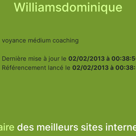
Williamsdominique
voyance médium coaching
Dernière mise à jour le
02/02/2013 à 00:38:
Référencement lancé le
02/02/2013 à 00:38
ire
des meilleurs sites intern