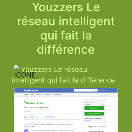
Youzzers Le
réseau intelligent
qui fait la
différence
Youzzers Le réseau
intelligent qui fait la différence