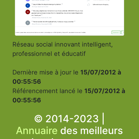
Réseau social innovant intelligent,
professionnel et éducatif
Dernière mise à jour le
15/07/2012 à
00:55:56
Référencement lancé le
15/07/2012 à
00:55:56
© 2014-2023 |
Annuaire
des meilleurs